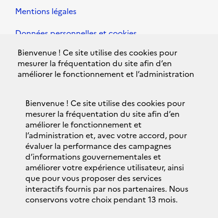
Mentions légales
Données personnelles et cookies
Bienvenue ! Ce site utilise des cookies pour
Accessibilité
mesurer la fréquentation du site afin d’en
améliorer le fonctionnement et l’administration
Plan du site
et, avec votre accord, pour évaluer la
performance des campagnes d’informations
Contacts
Bienvenue ! Ce site utilise des cookies pour
gouvernementales et améliorer votre expérience
mesurer la fréquentation du site afin d’en
utilisateur, ainsi que pour vous proposer des
Politique de confidentialité
améliorer le fonctionnement et
services interactifs fournis par nos partenaires.
l’administration et, avec votre accord, pour
Nous conservons votre choix pendant 13 mois.
évaluer la performance des campagnes
Bandeau des cookies
d’informations gouvernementales et
Vous pouvez changer ce choix à tout moment en
améliorer votre expérience utilisateur, ainsi
vous rendant sur la
page données personnelles
© 2018 Brexit.gouv.fr
que pour vous proposer des services
et cookies
.
interactifs fournis par nos partenaires. Nous
legifrance.gouv.fr
conservons votre choix pendant 13 mois.
Personnaliser