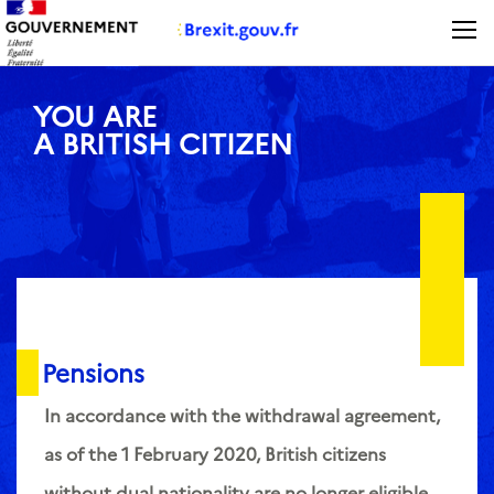
Panneau de gestion des cookies
YOU ARE
A BRITISH CITIZEN
Pensions
In accordance with the withdrawal agreement,
as of the 1 February 2020, British citizens
without dual nationality are no longer eligible