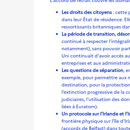
L'accord de retrait couvre les domai
Les droits des citoyens
: cette 
dans leur État de résidence. El
ressortissants britanniques dan
La période de transition, déso
continué à respecter l’intégral
notamment), sans pouvoir parti
Uni continuait d'avoir accès au
entreprises et aux administrat
Les questions de séparation
, e
exemple, pour permettre aux ma
destination, pour la protection
l’extinction progressive de la 
judiciaires, l'utilisation des d
liées à Euratom).
Un protocole sur l’Irlande et l
frontière physique sur l'île d'
(accords de Belfast) dans tout