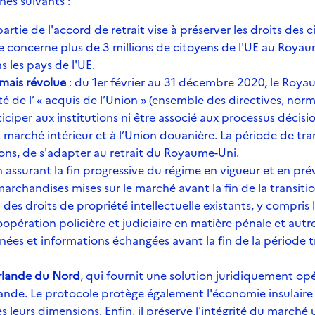
nes suivants :
partie de l'accord de retrait vise à préserver les droits de
le concerne plus de 3 millions de citoyens de l'UE au Royau
s les pays de l'UE.
rmais révolue
: du 1er février au 31 décembre 2020, le Royau
ité de l’ « acquis de l’Union » (ensemble des directives, nor
ciper aux institutions ni être associé aux processus décisi
 marché intérieur et à l’Union douanière. La période de tra
ions, de s'adapter au retrait du Royaume-Uni.
n assurant la fin progressive du régime en vigueur et en pr
rchandises mises sur le marché avant la fin de la transitio
 des droits de propriété intellectuelle existants, y compris
coopération policière et judiciaire en matière pénale et aut
onnées et informations échangées avant la fin de la période 
’Irlande du Nord
, qui fournit une solution juridiquement opé
Irlande. Le protocole protège également l'économie insulair
es leurs dimensions. Enfin, il préserve l'intégrité du mar