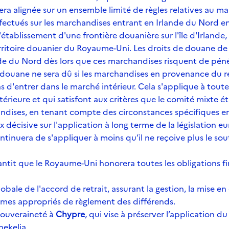
tera alignée sur un ensemble limité de règles relatives au ma
effectués sur les marchandises entrant en Irlande du Nord
l'établissement d'une frontière douanière sur l'île d'Irlande
rritoire douanier du Royaume-Uni. Les droits de douane de 
de du Nord dès lors que ces marchandises risquent de péné
e douane ne sera dû si les marchandises en provenance du 
s d'entrer dans le marché intérieur. Cela s'applique à tout
térieure et qui satisfont aux critères que le comité mixte ét
ndises, en tenant compte des circonstances spécifiques e
 décisive sur l'application à long terme de la législation 
ontinuera de s'appliquer à moins qu’il ne reçoive plus le 
rantit que le Royaume-Uni honorera toutes les obligations fi
obale de l'accord de retrait, assurant la gestion, la mise e
smes appropriés de règlement des différends.
souveraineté à
Chypre
, qui vise à préserver l’application du
hekelia.