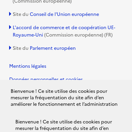
(Commission européenne)
Site du
Conseil de l'Union européenne
L'accord de commerce et de coopération UE-
Royaume-Uni
(Commission européenne) (FR)
Site du
Parlement européen
Mentions légales
Données personnelles et cookies
Bienvenue ! Ce site utilise des cookies pour
Accessibilité
mesurer la fréquentation du site afin d’en
améliorer le fonctionnement et l’administration
Plan du site
et, avec votre accord, pour évaluer la
performance des campagnes d’informations
Contacts
Bienvenue ! Ce site utilise des cookies pour
gouvernementales et améliorer votre expérience
mesurer la fréquentation du site afin d’en
utilisateur, ainsi que pour vous proposer des