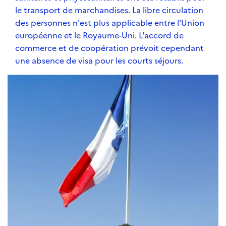
le transport de marchandises. La libre circulation
des personnes n'est plus applicable entre l'Union
européenne et le Royaume-Uni. L'accord de
commerce et de coopération prévoit cependant
une absence de visa pour les courts séjours.