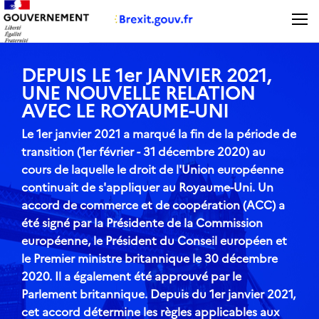
Panneau de gestion des cookies
DEPUIS LE 1er JANVIER 2021,
UNE NOUVELLE RELATION
AVEC LE ROYAUME-UNI
Le
1er janvier 2021
a marqué la fin de la période de
transition (1er février - 31 décembre 2020) au
cours de laquelle le droit de l'Union européenne
continuait de s'appliquer au Royaume-Uni.
Un
accord de commerce et de coopération (ACC) a
été signé par la Présidente de la Commission
européenne, le Président du Conseil européen et
le Premier ministre britannique le 30 décembre
2020. Il a également été approuvé par le
Parlement britannique. Depuis du 1er janvier 2021,
cet accord détermine les règles applicables aux