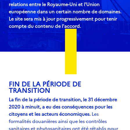
relations entre le Royaume-Uni et l'Union
européenne dans un certain nombre de domaines.
Le site sera mis à jour progressivement pour tenir
compte du contenu de l'accord.
FIN DE LA PÉRIODE DE
TRANSITION
La fin de la période de transition, le 31 décembre
2020 à minuit, a eu des conséquences pour les
citoyens et les acteurs économiques.
Les
formalités douanières ainsi que les contrôles
sanitaires et phytosanitaires ont été rétablis pour