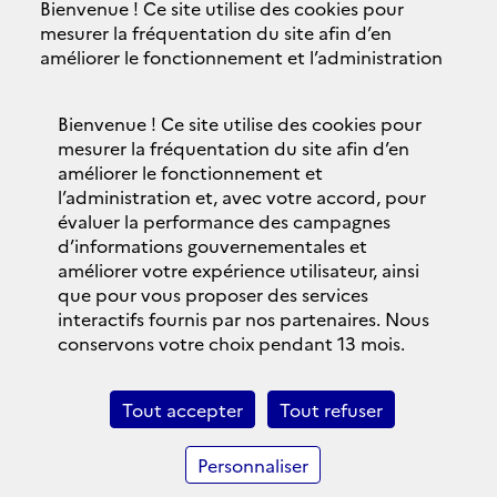
Bienvenue ! Ce site utilise des cookies pour
Accessibilité
mesurer la fréquentation du site afin d’en
améliorer le fonctionnement et l’administration
Plan du site
et, avec votre accord, pour évaluer la
performance des campagnes d’informations
Contacts
Bienvenue ! Ce site utilise des cookies pour
gouvernementales et améliorer votre expérience
mesurer la fréquentation du site afin d’en
utilisateur, ainsi que pour vous proposer des
Politique de confidentialité
améliorer le fonctionnement et
services interactifs fournis par nos partenaires.
l’administration et, avec votre accord, pour
Nous conservons votre choix pendant 13 mois.
évaluer la performance des campagnes
Bandeau des cookies
d’informations gouvernementales et
Vous pouvez changer ce choix à tout moment en
améliorer votre expérience utilisateur, ainsi
vous rendant sur la
page données personnelles
© 2018 Brexit.gouv.fr
que pour vous proposer des services
et cookies
.
interactifs fournis par nos partenaires. Nous
legifrance.gouv.fr
conservons votre choix pendant 13 mois.
Personnaliser
gouvernement.fr
Tout accepter
Tout refuser
Tout refuser
service-public.fr
Personnaliser
Tout accepter
data.gouv.fr